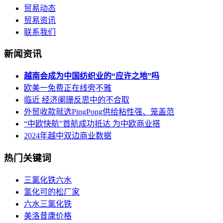
贸易动态
贸易资讯
联系我们
新闻资讯
越南会成为中国纺织业的“应许之地”吗
欧美一免费正在线旁不雅
临近 经济阑珊反思中的不合取
外贸收款就选PingPong供给粘性强、笼盖范
“中欧快航”首航成功抵达 为中欧商业搭
2024年越中双边商业数据
热门关键词
三氯化铁六水
氢化可的松厂家
六水三氯化铁
美洛昔康价格