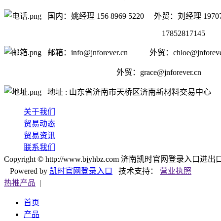
国内：姚经理 156 8969 5220 外贸：刘经理 19707
17852817145
邮箱：info@jnforever.cn 外贸：chloe@jnforever
外贸：
grace@jnforever.cn
地址 : 山东省济南市天桥区济南新材料交易中心
关于我们
贸易动态
贸易资讯
联系我们
Copyright © http://www.bjyhbz.com 济南凯时官网登
Powered by
凯时官网登录入口
技术支持：
营业执照
热推产品
|
首页
产品