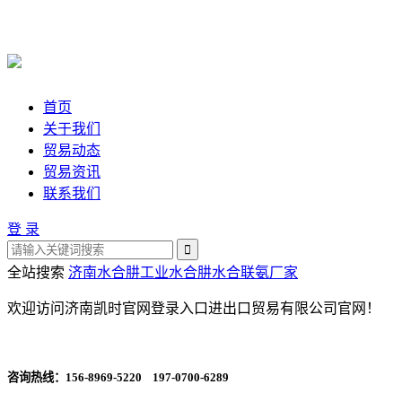
首页
关于我们
贸易动态
贸易资讯
联系我们
登 录
全站搜索
济南水合肼
工业水合肼
水合联氨厂家
欢迎访问济南凯时官网登录入口进出口贸易有限公司官网！
咨询热线：
156-8969-5220 197-0700-6289