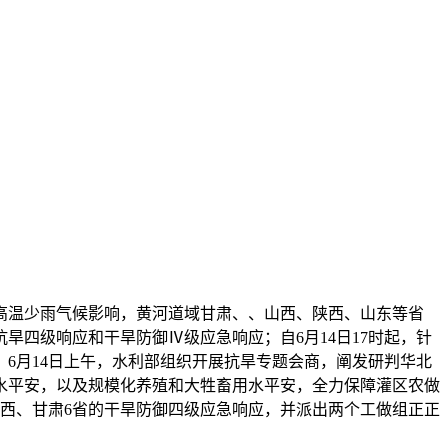
高温少雨气候影响，黄河道域甘肃、、山西、陕西、山东等省
四级响应和干旱防御Ⅳ级应急响应；自6月14日17时起，针
6月14日上午，水利部组织开展抗旱专题会商，阐发研判华北
水平安，以及规模化养殖和大牲畜用水平安，全力保障灌区农做
陕西、甘肃6省的干旱防御四级应急响应，并派出两个工做组正正