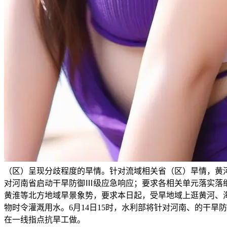
（区）呈现分歧程度的旱情。针对流域相关省（区）旱情，黄河
对河南省启动干旱防御Ⅲ级应急响应；要求各相关单元落实落细
黄淮等北方地域旱景象势，要求本日起，受旱地域上逛黄河、
物时令灌溉用水。6月14日15时，水利部将针对河南、的干
在一线指点抗旱工做。