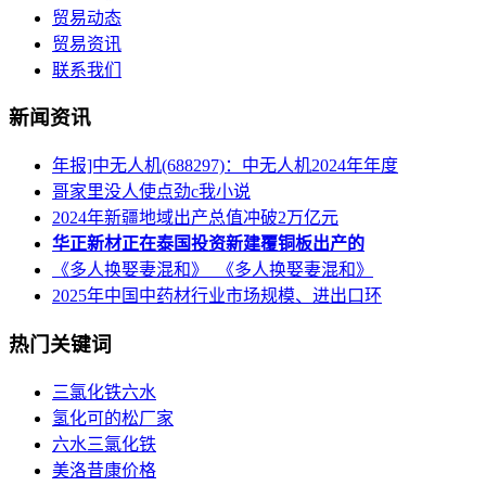
贸易动态
贸易资讯
联系我们
新闻资讯
年报]中无人机(688297)：中无人机2024年年度
哥家里没人使点劲c我小说
2024年新疆地域出产总值冲破2万亿元
华正新材正在泰国投资新建覆铜板出产的
《多人换娶妻混和》_《多人换娶妻混和》
2025年中国中药材行业市场规模、进出口环
热门关键词
三氯化铁六水
氢化可的松厂家
六水三氯化铁
美洛昔康价格