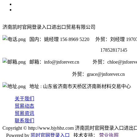
济南凯时官网登录入口进出口贸易有限公司
国内：姚经理 156 8969 5220 外贸：刘经理 19707
17852817145
邮箱：info@jnforever.cn 外贸：chloe@jnforever
外贸：
grace@jnforever.cn
地址 : 山东省济南市天桥区济南新材料交易中心
关于我们
贸易动态
贸易资讯
联系我们
Copyright © http://www.bjyhbz.com 济南凯时官网登
Powered by
凯时官网登录入口
技术支持：
营业执照