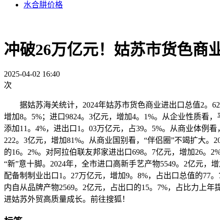
水合肼价格
冲破26万亿元！姑苏市货色商
2025-04-02 16:40
次
据姑苏海关统计，2024年姑苏市货色商业进出口总值2。62
增加8。5%；进口9824。3亿元，增加4。1%。从企业性质看
添加11。4%，进出口1。03万亿元，占39。5%。从商业体例
222。3亿元，增加81%。从商业国别看，“伴侣圈”不竭扩大。
的16。2%。对阿拉伯联友邦家进出口698。7亿元，增加26。2
“新”意十脚。2024年，全市进口高新手艺产物5549。2亿元，
配备制制业出口1。27万亿元，增加9。8%，占出口总值的77。
内自从品牌产物2569。2亿元，占出口的15。7%，占比力
进姑苏外贸高质量成长。前往搜狐！