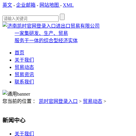
英文
-
企业邮箱
-
网站地图
-
XML
一家集研发、生产、贸易
服务于一体的综合型经济实体
首页
关于我们
贸易动态
贸易资讯
联系我们
您当前的位置 ：
凯时官网登录入口
>
贸易动态
>
新闻中心
关于我们