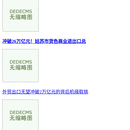
冲破26万亿元！姑苏市货色商业进出口总
外贸出口无望冲破2万亿元的背后机缘取挑