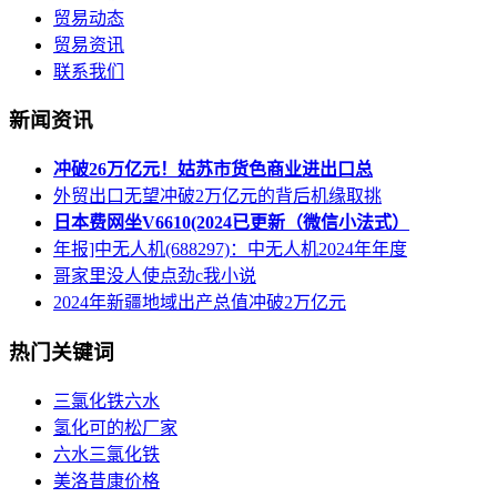
贸易动态
贸易资讯
联系我们
新闻资讯
冲破26万亿元！姑苏市货色商业进出口总
外贸出口无望冲破2万亿元的背后机缘取挑
日本费网坐V6610(2024已更新（微信小法式）
年报]中无人机(688297)：中无人机2024年年度
哥家里没人使点劲c我小说
2024年新疆地域出产总值冲破2万亿元
热门关键词
三氯化铁六水
氢化可的松厂家
六水三氯化铁
美洛昔康价格